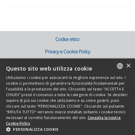
Codice etico
Privacy e Cookie Policy
×
Mog 231
Questo sito web utilizza cookie
IT
Utilizziamo i cookie per assicurarti la migliore esperienza sul sito. I
ITALIAN
cookie ci permettono di garantire le funzionalità fondamentali per
EN
l'usabilità e le prestazioni del sito. Cliccando sul tasto "ACCETTA E
ENGLISH
CHIUDI" presti il consenso a tutte le categorie di cookie. Se desideri
sapere di più sui cookie che utilizziamo e su come gestirli, puoi
cliccare sul tasto "PERSONALIZZA COOKIE". Cliccando sul pulsante
Copyright 2026 - Novamont S.p.A. - Via G. Fauser 8, 28100 Novara - Italia -
"RIFIUTA TUTTO" verranno invece installati soltanto i cookie tecnici
necessari al corretto funzionamento del sito.
Consulta la nostra
Tel. 0321.699.611
Cookie Policy
Tutti i diritti riservati - P.Iva IT01593330036 - Cod.fisc. 08526630150
PERSONALIZZA COOKIE