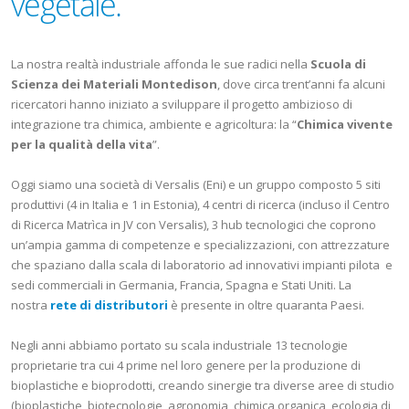
vegetale.
La nostra realtà industriale affonda le sue radici nella
Scuola di
Scienza dei Materiali Montedison
, dove circa trent’anni fa alcuni
ricercatori hanno iniziato a sviluppare il progetto ambizioso di
integrazione tra chimica, ambiente e agricoltura: la “
Chimica vivente
per la qualità della vita
”.
Oggi siamo una società di Versalis (Eni) e un gruppo composto 5 siti
produttivi (4 in Italia e 1 in Estonia), 4 centri di ricerca (incluso il Centro
di Ricerca Matrìca in JV con Versalis), 3 hub tecnologici che coprono
un’ampia gamma di competenze e specializzazioni, con attrezzature
che spaziano dalla scala di laboratorio ad innovativi impianti pilota e
sedi commerciali in Germania, Francia, Spagna e Stati Uniti. La
nostra
rete di distributori
è presente in oltre quaranta Paesi.
Negli anni abbiamo portato su scala industriale 13 tecnologie
proprietarie tra cui 4 prime nel loro genere per la produzione di
bioplastiche e bioprodotti, creando sinergie tra diverse aree di studio
(bioplastiche, biotecnologie, agronomia, chimica organica, ecologia di