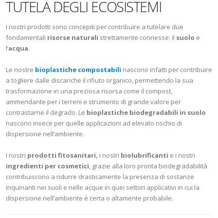
TUTELA DEGLI ECOSISTEMI
I nostri prodotti sono concepiti per contribuire a tutelare due
fondamentali
risorse naturali
strettamente connesse: il
suolo
e
l’
acqua
.
Le nostre
bioplastiche compostabili
nascono infatti per contribuire
a togliere dalle discariche il rifiuto organico, permettendo la sua
trasformazione in una preziosa risorsa come il compost,
ammendante per i terreni e strumento di grande valore per
contrastarne il degrado. Le
bioplastiche biodegradabili in suolo
nascono invece per quelle applicazioni ad elevato rischio di
dispersione nell’ambiente.
I nostri
prodotti fitosanitari,
i nostri
biolubrificanti
e i nostri
ingredienti per cosmetici
, grazie alla loro pronta biodegradabilità
contribuiscono a ridurre drasticamente la presenza di sostanze
inquinanti nei suoli e nelle acque in quei settori applicativi in cui la
dispersione nell’ambiente è certa o altamente probabile.