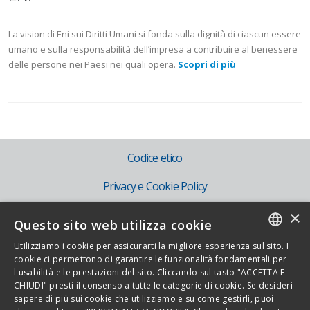
La vision di Eni sui Diritti Umani si fonda sulla dignità di ciascun essere
umano e sulla responsabilità dell’impresa a contribuire al benessere
delle persone nei Paesi nei quali opera.
Scopri di più
Codice etico
Privacy e Cookie Policy
Mog 231
×
Questo sito web utilizza cookie
IT
Utilizziamo i cookie per assicurarti la migliore esperienza sul sito. I
ITALIAN
cookie ci permettono di garantire le funzionalità fondamentali per
EN
l'usabilità e le prestazioni del sito. Cliccando sul tasto "ACCETTA E
ENGLISH
CHIUDI" presti il consenso a tutte le categorie di cookie. Se desideri
sapere di più sui cookie che utilizziamo e su come gestirli, puoi