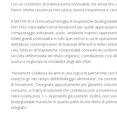
Con un contenuto di materia prima rinnovabile che arriva fino 
hanno ottima resistenza meccanica, buona trasparenza e caratt
Il MATER-BI è l’innovativa famiglia di bioplastiche biodegrada
EN13432, nata dalla ricerca Novamont per quelle applicazioni in 
compostaggio industriale, suolo, ambiente marino) rappresenta
infatti grandi potenzialità in tutti quei settori in cui le operazi
dell’utilizzo contemporaneo di materiali differenti e della conta
casi, l’utilizzo di bioplastiche compostabili consente di conferir
raccolta differenziata del rifiuto organico, contribuendo così all
suoli e a migliorare la riciclabilità degli altri rifiuti.
“Novamont collabora da anni in una logica di partnership con fi
ready to go nel campo dell’imballaggio alimentare”, ha comme
di Novamont. “Disegnate appositamente per garantire massime
consumo, si tratta di soluzioni che contribuiscono a risolvere pr
mere sostituzioni 1-1- di prodotti già esistenti. Inoltre, non s
biodegradabili ma anche in quanto parte di una filiera di partne
integrato”.