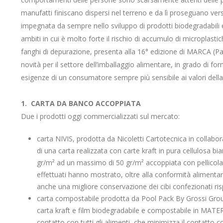
manufatti finiscano dispersi nel terreno e da lì proseguano v
impegnata da sempre nello sviluppo di prodotti biodegradabili 
ambiti in cui è molto forte il rischio di accumulo di microplasti
fanghi di depurazione, presenta alla 16° edizione di MARCA (P
novità per il settore dell’imballaggio alimentare, in grado di for
esigenze di un consumatore sempre più sensibile ai valori della 
1. CARTA DA BANCO ACCOPPIATA
Due i prodotti oggi commercializzati sul mercato:
carta NIVIS, prodotta da Nicoletti Cartotecnica in collabora
di una carta realizzata con carte kraft in pura cellulosa
gr/m² ad un massimo di 50 gr/m² accoppiata con pellicola
effettuati hanno mostrato, oltre alla conformità alimentare p
anche una migliore conservazione dei cibi confezionati ri
carta compostabile prodotta da Pool Pack By Grossi Group
carta kraft e film biodegradabile e compostabile in MATE
contatto con tutti gli alimenti, che minimizza il contatto c