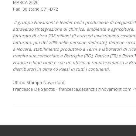
MARCA 2020
Pad. 30 stand C71-D72
Il gruppo Novamont è leader nella produzione di bioplastich
attraverso l’integrazione di chimica, ambiente e agricoltura.
fatturato di circa 238 milioni di euro ed investimenti costanti 
fatturato, più del 20% delle persone dedicate); detiene circ
a Novara, stabilimento produttivo a Terni e laboratori di ri
tramite sue consociate a Bottrighe (RO), Patrica (FR) e Porto T
Francia e Stati Uniti e con un ufficio di rappresentanza a Bru
distributori in oltre 40 Paesi in tutti i continenti.
Ufficio Stampa Novamont
Francesca De Sanctis - francesca.desanctis@novamont.com - tel