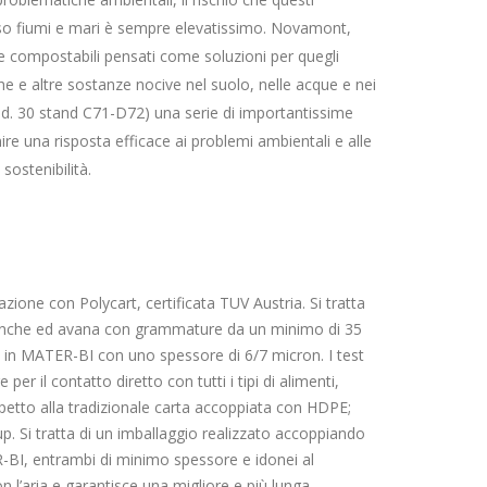
erso fiumi e mari è sempre elevatissimo. Novamont,
e compostabili pensati come soluzioni per quegli
che e altre sostanze nocive nel suolo, nelle acque e nei
ad. 30 stand C71-D72) una serie di importantissime
nire una risposta efficace ai problemi ambientali e alle
sostenibilità.
zione con Polycart, certificata TUV Austria. Si tratta
 bianche ed avana con grammature da un minimo di 35
 in MATER-BI con uno spessore di 6/7 micron. I test
er il contatto diretto con tutti i tipi di alimenti,
spetto alla tradizionale carta accoppiata con HDPE;
. Si tratta di un imballaggio realizzato accoppiando
R-BI, entrambi di minimo spessore e idonei al
on l’aria e garantisce una migliore e più lunga