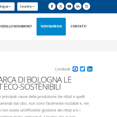
lingua
Country
ODELLO NOVAMONT
NEWS&MEDIA
CONTATTI
Facebook
Twitter
LinkedIn
Condividi
ARCA DI BOLOGNA LE
ECO-SOSTENIBILI
rincipali cause della produzione dei rifiuti e quelli
taminati dal cibo, non sono facilmente riciclabili e, nei
non esiste un’efficiente gestione dei rifiuti e/o i
oblematiche ambientali, il rischio che questi