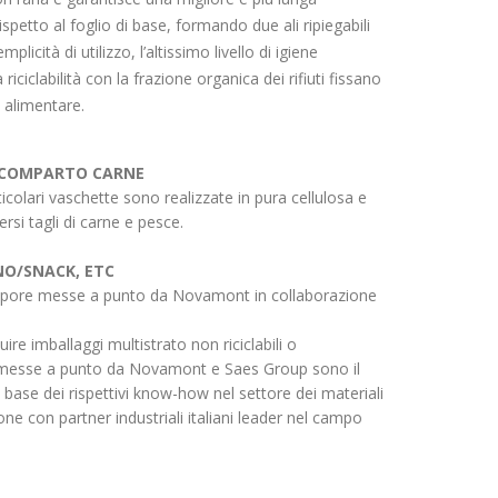
spetto al foglio di base, formando due ali ripiegabili
cità di utilizzo, l’altissimo livello di igiene
 riciclabilità con la frazione organica dei rifiuti fissano
o alimentare.
L COMPARTO CARNE
colari vaschette sono realizzate in pura cellulosa e
rsi tagli di carne e pesce.
NO/SNACK, ETC
 vapore messe a punto da Novamont in collaborazione
ire imballaggi multistrato non riciclabili o
ing messe a punto da Novamont e Saes Group sono il
a base dei rispettivi know-how nel settore dei materiali
ione con partner industriali italiani leader nel campo