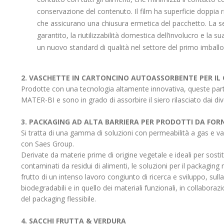
conservazione del contenuto. Il film ha superficie doppia ri
che assicurano una chiusura ermetica del pacchetto. La sempli
garantito, la riutilizzabilità domestica dell’involucro e la sua
un nuovo standard di qualità nel settore del primo imball
2. VASCHETTE IN CARTONCINO AUTOASSORBENTE PER I
Prodotte con una tecnologia altamente innovativa, queste parti
MATER-BI e sono in grado di assorbire il siero rilasciato dai dive
3. PACKAGING AD ALTA BARRIERA PER PRODOTTI DA FOR
Si tratta di una gamma di soluzioni con permeabilità a gas e
con Saes Group.
Derivate da materie prime di origine vegetale e ideali per sostitu
contaminati da residui di alimenti, le soluzioni per il packag
frutto di un intenso lavoro congiunto di ricerca e sviluppo, sull
biodegradabili e in quello dei materiali funzionali, in collaboraz
del packaging flessibile.
4. SACCHI FRUTTA & VERDURA