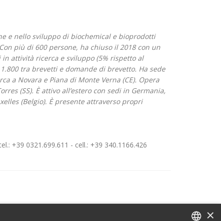
e e nello sviluppo di biochemical e bioprodotti
 Con più di 600 persone, ha chiuso il 2018 con un
in attività ricerca e sviluppo (5% rispetto al
a 1.800 tra brevetti e domande di brevetto. Ha sede
cerca a Novara e Piana di Monte Verna (CE). Opera
orres (SS). È attivo all’estero con sedi in Germania,
xelles (Belgio). È presente attraverso propri
.: +39 0321.699.611 - cell.: +39 340.1166.426
×