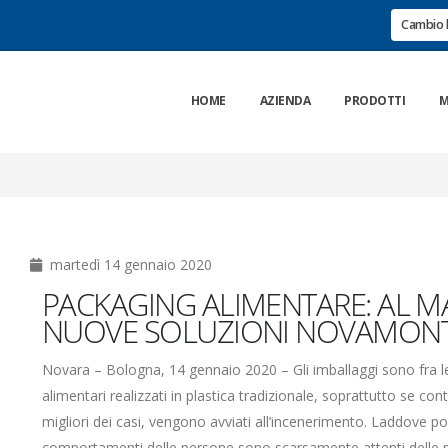
Cambio 
HOME
AZIENDA
PRODOTTI
M
martedì 14 gennaio 2020
PACKAGING ALIMENTARE: AL M
NUOVE SOLUZIONI NOVAMONT 
Novara – Bologna, 14 gennaio 2020 – Gli imballaggi sono fra le p
alimentari realizzati in plastica tradizionale, soprattutto se con
migliori dei casi, vengono avviati all’incenerimento. Laddove poi 
comportamenti delle persone sono scarsamente attenti delle pr