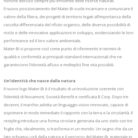
nonché dell’uso sempre più efficiente delle risorse naturali.
Il nuovo posizionamento del Mater-Bi vuole incarnare e comunicare il
valore della filiera, dei progetti di territorio legati all’importanza della
raccolta differenziata del rifiuto organico, delle diverse possibilità di
riciclo e delle innovative applicazioni in sviluppo, evidenziando le loro
performance ed il loro valore ambientale.
Mater-Bi si propone così come punto di riferimento in termini di
qualità e conformità ai principali standard internazionali che ne
garantiscono l’idoneità all’uso e molteplici fine vita possibili.
Un’identità che nasce dalla natura
Il nuovo logo Mater-Bi è il risultato di un’evoluzione coerente con
l’identità di Novamont, Società Benefit e certificata B Corp. Dopo tre
decenni, il marchio adotta un linguaggio visivo rinnovato, capace di
esprimere in modo immediato il rapporto con la terra e la circolarità. Il
restyling introduce una forma circolare generata da uno stelo con tre
foglie che, idealmente, si trasforma in un mondo. Un segno che da un
lato richiama i cicli della natura e il percorso del Mater-Bi, materiale in