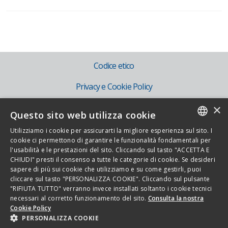
Codice etico
Privacy e Cookie Policy
×
Mog 231
Questo sito web utilizza cookie
IT
Utilizziamo i cookie per assicurarti la migliore esperienza sul sito. I
ITALIAN
cookie ci permettono di garantire le funzionalità fondamentali per
EN
l'usabilità e le prestazioni del sito. Cliccando sul tasto "ACCETTA E
ENGLISH
CHIUDI" presti il consenso a tutte le categorie di cookie. Se desideri
sapere di più sui cookie che utilizziamo e su come gestirli, puoi
cliccare sul tasto "PERSONALIZZA COOKIE". Cliccando sul pulsante
Copyright 2026 - Novamont S.p.A. - Via G. Fauser 8, 28100 Novara - Italia -
"RIFIUTA TUTTO" verranno invece installati soltanto i cookie tecnici
necessari al corretto funzionamento del sito.
Consulta la nostra
Tel. 0321.699.611
Cookie Policy
Tutti i diritti riservati - P.Iva IT01593330036 - Cod.fisc. 08526630150
PERSONALIZZA COOKIE