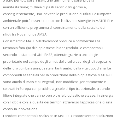
5 euro per tutti sarà, infatti, uno dei momenti salienti della
manifestazione; migliaia di pasti serviti ogni giorno e,
conseguentemente, una inevitabile produzione di rifiuti il cui impatto
ambientale potrà essere ridotto con l’utilizzo di stoviglie in MATER-BI e
con un efficiente programma di coordinamento della raccolta dei
rifiuti tra Novamont e AMSA.
Con il marchio MATER-BI Novamont produce e commercializza
un’ampia famiglia di bioplastiche, biodegradabili e compostabili
secondo lo standard UNI 13432, ottenute grazie a tecnologie
proprietarie nel campo degli amidi, delle cellulose, degli oli vegetali e
delle loro combinazioni, usate in tanti ambiti della vita quotidiana. Le
componenti essenziali per la produzione delle bioplastiche MATER-BI
sono amido di mais e oli vegetali, non modificati geneticamente e
coltivati in Europa con pratiche agricole di tipo tradizionale, creando
filiere integrate che vanno ben oltre le bioplastiche stesse, in sinergia
con il cibo e con la qualità dei territori attraverso l’applicazione di una
continua innovazione.
I prodotti compostabili realizzati in MATER-BI rappresentano soluzioni