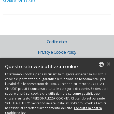
SCARICA L'ALLEGATO
Codice etico
Privacy e Cookie Policy
×
Mog 231
Questo sito web utilizza cookie
IT
Utilizziamo i cookie per assicurarti la migliore esperienza sul sito. I
ITALIAN
cookie ci permettono di garantire le funzionalità fondamentali per
EN
l'usabilità e le prestazioni del sito. Cliccando sul tasto "ACCETTA E
ENGLISH
CHIUDI" presti il consenso a tutte le categorie di cookie. Se desideri
sapere di più sui cookie che utilizziamo e su come gestirli, puoi
cliccare sul tasto "PERSONALIZZA COOKIE". Cliccando sul pulsante
Copyright 2026 - Novamont S.p.A. - Via G. Fauser 8, 28100 Novara - Italia -
"RIFIUTA TUTTO" verranno invece installati soltanto i cookie tecnici
necessari al corretto funzionamento del sito.
Consulta la nostra
Tel. 0321.699.611
Cookie Policy