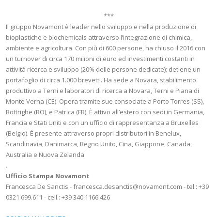
***
Il gruppo Novamont è leader nello sviluppo e nella produzione di
bioplastiche e biochemicals attraverso l’integrazione di chimica,
ambiente e agricoltura. Con più di 600 persone, ha chiuso il 2016 con
un turnover di circa 170 milioni di euro ed investimenti costanti in
attività ricerca e sviluppo (20% delle persone dedicate); detiene un
portafoglio di circa 1.000 brevetti. Ha sede a Novara, stabilimento
produttivo a Terni e laboratori di ricerca a Novara, Terni e Piana di
Monte Verna (CE). Opera tramite sue consociate a Porto Torres (SS),
Bottrighe (RO), e Patrica (FR). È attivo all’estero con sedi in Germania,
Francia e Stati Uniti e con un ufficio di rappresentanza a Bruxelles
(Belgio). È presente attraverso propri distributori in Benelux,
Scandinavia, Danimarca, Regno Unito, Cina, Giappone, Canada,
Australia e Nuova Zelanda.
.
Ufficio Stampa Novamont
Francesca De Sanctis - francesca.desanctis@novamont.com - tel.: +39
0321.699.611 - cell.: +39 340.1166.426