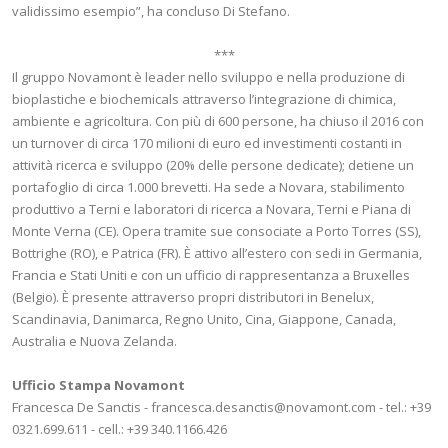
validissimo esempio”, ha concluso Di Stefano.
***
Il gruppo Novamont è leader nello sviluppo e nella produzione di
bioplastiche e biochemicals attraverso l’integrazione di chimica,
ambiente e agricoltura. Con più di 600 persone, ha chiuso il 2016 con
un turnover di circa 170 milioni di euro ed investimenti costanti in
attività ricerca e sviluppo (20% delle persone dedicate); detiene un
portafoglio di circa 1.000 brevetti. Ha sede a Novara, stabilimento
produttivo a Terni e laboratori di ricerca a Novara, Terni e Piana di
Monte Verna (CE). Opera tramite sue consociate a Porto Torres (SS),
Bottrighe (RO), e Patrica (FR). È attivo all’estero con sedi in Germania,
Francia e Stati Uniti e con un ufficio di rappresentanza a Bruxelles
(Belgio). È presente attraverso propri distributori in Benelux,
Scandinavia, Danimarca, Regno Unito, Cina, Giappone, Canada,
Australia e Nuova Zelanda.
Ufficio Stampa Novamont
Francesca De Sanctis - francesca.desanctis@novamont.com - tel.: +39
0321.699.611 - cell.: +39 340.1166.426