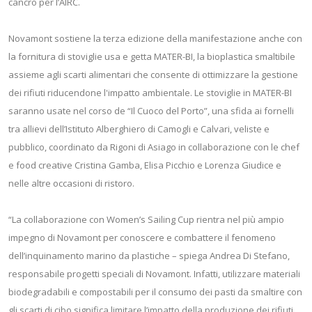
cancro per l’AIRC.
Novamont sostiene la terza edizione della manifestazione anche con
la fornitura di stoviglie usa e getta MATER-BI, la bioplastica smaltibile
assieme agli scarti alimentari che consente di ottimizzare la gestione
dei rifiuti riducendone l'impatto ambientale. Le stoviglie in MATER-BI
saranno usate nel corso de “Il Cuoco del Porto”, una sfida ai fornelli
tra allievi dell’Istituto Alberghiero di Camogli e Calvari, veliste e
pubblico, coordinato da Rigoni di Asiago in collaborazione con le chef
e food creative Cristina Gamba, Elisa Picchio e Lorenza Giudice e
nelle altre occasioni di ristoro.
“La collaborazione con Women’s Sailing Cup rientra nel più ampio
impegno di Novamont per conoscere e combattere il fenomeno
dell’inquinamento marino da plastiche – spiega Andrea Di Stefano,
responsabile progetti speciali di Novamont. Infatti, utilizzare materiali
biodegradabili e compostabili per il consumo dei pasti da smaltire con
gli scarti di cibo significa limitare l’impatto della produzione dei rifiuti