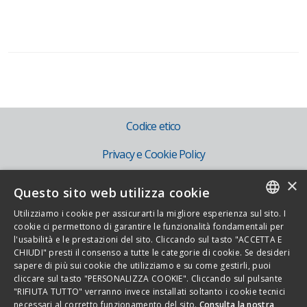
Codice etico
Privacy e Cookie Policy
×
Mog 231
Questo sito web utilizza cookie
IT
Utilizziamo i cookie per assicurarti la migliore esperienza sul sito. I
ITALIAN
cookie ci permettono di garantire le funzionalità fondamentali per
EN
l'usabilità e le prestazioni del sito. Cliccando sul tasto "ACCETTA E
ENGLISH
CHIUDI" presti il consenso a tutte le categorie di cookie. Se desideri
sapere di più sui cookie che utilizziamo e su come gestirli, puoi
cliccare sul tasto "PERSONALIZZA COOKIE". Cliccando sul pulsante
Copyright 2026 - Novamont S.p.A. - Via G. Fauser 8, 28100 Novara - Italia -
"RIFIUTA TUTTO" verranno invece installati soltanto i cookie tecnici
necessari al corretto funzionamento del sito.
Consulta la nostra