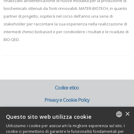
finalizzato all’identificazione di nuove modalità per la produzione di
biochemicals ottenuti da fonti rinnovabili. MATER-BIOTECH, in quanto
partner di progetto, ospiterà nel corso dell’anno una serie di
stakeholder per raccontare la sua esperienza nella realizzazione di
intermedi chimici biobased e per condividere i risultati e le ricadute di
BIO-QED.
Codice etico
Privacy e Cookie Policy
×
Mog 231
Questo sito web utilizza cookie
IT
Utilizziamo i cookie per assicurarti la migliore esperienza sul sito. I
ITALIAN
cookie ci permettono di garantire le funzionalità fondamentali per