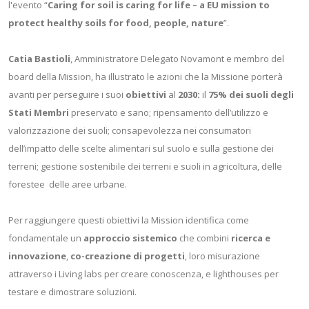
l'evento “
Caring for soil is caring for life – a EU mission to
protect healthy soils for food, people, nature
”.
Catia Bastioli
, Amministratore Delegato Novamont e membro del
board della Mission, ha illustrato le azioni che la Missione porterà
avanti per perseguire i suoi
obiettivi
al
2030:
il
75% dei suoli degli
Stati Membri
preservato e sano; ripensamento dell’utilizzo e
valorizzazione dei suoli; consapevolezza nei consumatori
dell’impatto delle scelte alimentari sul suolo e sulla gestione dei
terreni; gestione sostenibile dei terreni e suoli in agricoltura, delle
forestee delle aree urbane.
Per raggiungere questi obiettivi la Mission identifica come
fondamentale un
approccio sistemico
che combini
ricerca e
innovazione
,
co-creazione di progetti
, loro misurazione
attraverso i Living labs per creare conoscenza, e lighthouses per
testare e dimostrare soluzioni.