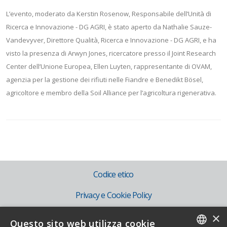
L’evento, moderato da Kerstin Rosenow, Responsabile dell’Unità di
Ricerca e Innovazione - DG AGRI, è stato aperto da Nathalie Sauze-
Vandevyver, Direttore Qualità, Ricerca e Innovazione - DG AGRI, e ha
visto la presenza di Arwyn Jones, ricercatore presso il Joint Research
Center dell’Unione Europea, Ellen Luyten, rappresentante di OVAM,
agenzia per la gestione dei rifiuti nelle Fiandre e Benedikt Bösel,
agricoltore e membro della Soil Alliance per l’agricoltura rigenerativa.
Codice etico
Privacy e Cookie Policy
×
Mog 231
Questo sito web utilizza cookie