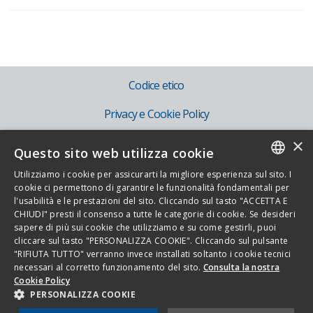
Codice etico
Privacy e Cookie Policy
×
Mog 231
Questo sito web utilizza cookie
IT
Utilizziamo i cookie per assicurarti la migliore esperienza sul sito. I
ITALIAN
cookie ci permettono di garantire le funzionalità fondamentali per
EN
l'usabilità e le prestazioni del sito. Cliccando sul tasto "ACCETTA E
ENGLISH
CHIUDI" presti il consenso a tutte le categorie di cookie. Se desideri
sapere di più sui cookie che utilizziamo e su come gestirli, puoi
cliccare sul tasto "PERSONALIZZA COOKIE". Cliccando sul pulsante
Copyright 2026 - Novamont S.p.A. - Via G. Fauser 8, 28100 Novara - Italia -
"RIFIUTA TUTTO" verranno invece installati soltanto i cookie tecnici
necessari al corretto funzionamento del sito.
Consulta la nostra
Tel. 0321.699.611
Cookie Policy
Tutti i diritti riservati - P.Iva IT01593330036 - Cod.fisc. 08526630150
PERSONALIZZA COOKIE