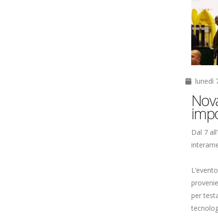
lunedì 
Nova
impo
Dal 7 al
interamen
L’evento
provenie
per test
tecnolog