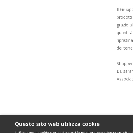
Il Grup
prodotti
grazie a
quantità
ripristi
dei terre
Shopper,
BI, sara
Associat
Questo sito web utilizza cookie
Utilizziamo i cookie per assicurarti la migliore esperienza sul sito.