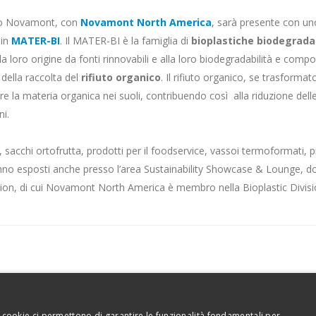
po Novamont, con
Novamont North America
, sarà presente con un
 in
MATER-BI
. Il MATER-BI è la famiglia di
bioplastiche biodegradab
lla loro origine da fonti rinnovabili e alla loro biodegradabilità e comp
 della raccolta del
rifiuto organico
. Il rifiuto organico, se trasforma
nare la materia organica nei suoli, contribuendo così alla riduzione del
ni.
 sacchi ortofrutta, prodotti per il foodservice, vassoi termoformati, pi
nno esposti anche presso l’area Sustainability Showcase & Lounge, dov
ion, di cui Novamont North America è membro nella Bioplastic Divisi
Codice etico
Privacy 
 I cookie ci permettono di garantire le funzionalità fondamentali per