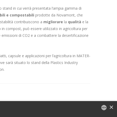
o stand in cui verrà presentata l’ampia gamma di
ili e compostabili
prodotte da Novamont, che
ostabilità contribuiscono a
migliorare
la
qualità
e la
to in compost, può essere utilizzato in agricoltura per
le emissioni di CO2 e a combattere la desertificazione
atti, capsule e applicazioni per l’agricoltura in MATER-
e sarà situato lo stand della Plastics Industry
on.
×
e Cookie Policy
Mog 231