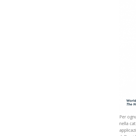
Per ognu
nella cat
applicaz