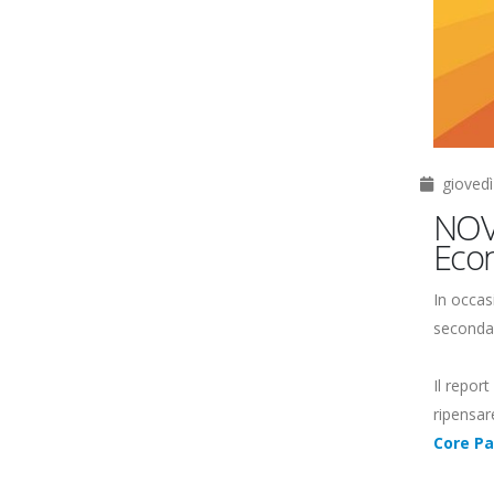
giovedì
NOVA
Econ
In occas
seconda 
Il report
ripensar
Core Pa