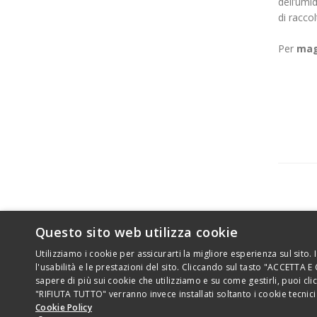
dell’umi
di raccol
Per
mag
Questo sito web utilizza cookie
Utilizziamo i cookie per assicurarti la migliore esperienza sul sito.
l'usabilità e le prestazioni del sito. Cliccando sul tasto "ACCETTA E
sapere di più sui cookie che utilizziamo e su come gestirli, puoi c
Copyright 2026 - Novamont S.p.A. - Via G. Fauser 8, 28100 Nov
"RIFIUTA TUTTO" verranno invece installati soltanto i cookie tecnic
Cookie Policy
Tutti i diritti riservati - P.Iva IT01593330036 - Cod.fisc. 0852