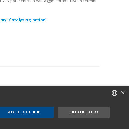
lità rappresenta un vantaggio competitivo in termini
my: Catalysing action”
.
×
e Cookie Policy
Mog 231
ITALIAN
RIFIUTA TUTTO
ACCETTA E CHIUDI
ENGLISH