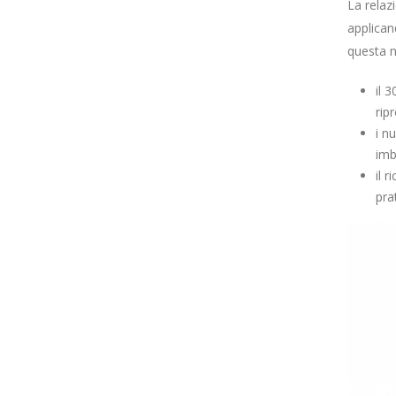
La relaz
applicand
questa n
il 
rip
i n
imb
il 
pra