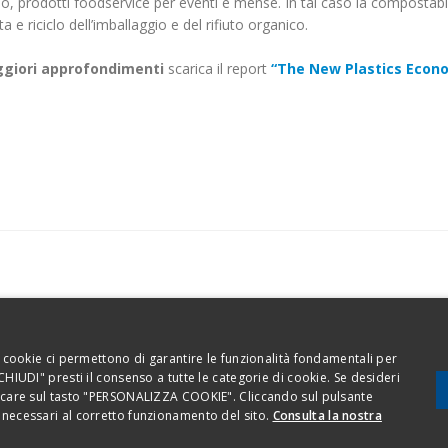
do, prodotti foodservice per eventi e mense. In tal caso la compostabi
ta e riciclo dell’imballaggio e del rifiuto organico.
giori approfondimenti
scarica il report
“The New Plastics Econo
Codice etico
Privacy 
 I cookie ci permettono di garantire le funzionalità fondamentali per
 CHIUDI" presti il consenso a tutte le categorie di cookie. Se desideri
liccare sul tasto "PERSONALIZZA COOKIE". Cliccando sul pulsante
ara - Italia - Tel. 0321.699.611
i necessari al corretto funzionamento del sito.
Consulta la nostra
6630150