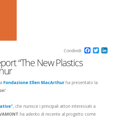
Facebook
Twitter
LinkedIn
Condividi
ort “The New Plastics
thur
la
Fondazione Ellen MacArthur
ha presentato la
on
”.
ative”
, che riunisce i principali attori interessati a
VAMONT
ha aderito di recente al progetto come