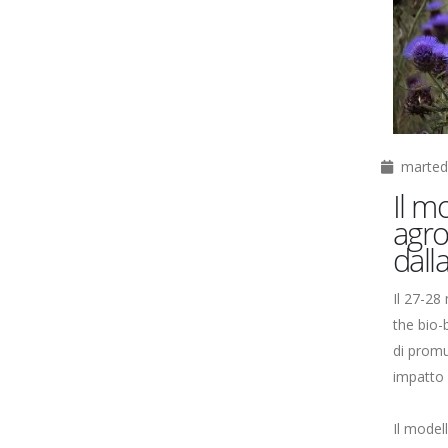
martedì
Il m
agro
dall
Il 27-28
the bio-
di promu
impatto 
Il model