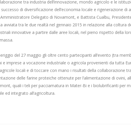
llaborazione tra industria dell’innovazione, mondo agricolo e le istit
 successo di diversificazione dell’economia locale e rigenerazione di are
, Amministratore Delegato di Novamont, e Battista Cualbu, Presidente d
a avviata tra le due realtà nel gennaio 2015 in relazione alla coltura del
triali innovative a partire dalle aree locali, nel pieno rispetto della lo
iomassa.
riggio del 27 maggio gli oltre cento partecipanti all’evento (tra mem
oni e imprese a vocazione industriale o agricola provenienti da tutta Eur
agricole locali e di toccare con mano i risultati della collaborazione t
azione delle farine proteiche ottenute per l’alimentazione di ovini, all'
ont, quali i teli per pacciamatura in Mater-Bi e i biolubrificanti per
le ed integrato all’agricoltura.