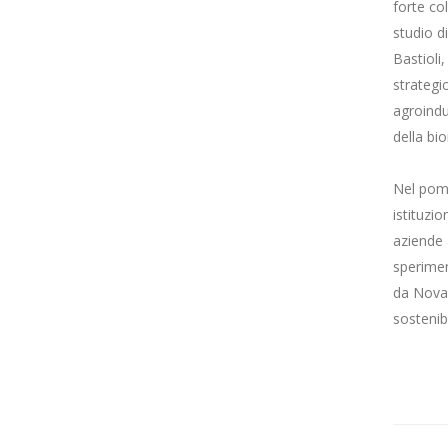
forte co
studio di
Bastioli
strategic
agroindus
della b
Nel pome
istituzi
aziende 
speriment
da Novam
sostenibi