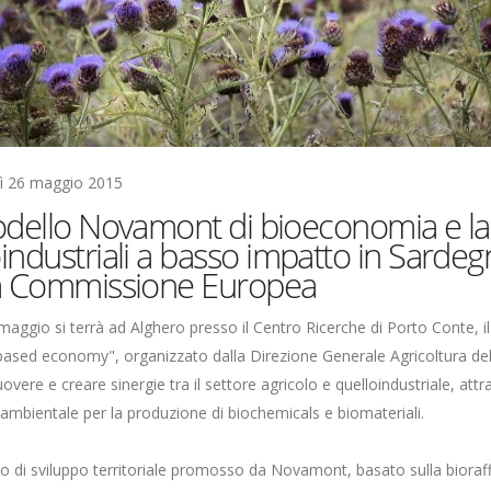
 26 maggio 2015
odello Novamont di bioeconomia e la c
industriali a basso impatto in Sardeg
a Commissione Europea
 maggio si terrà ad Alghero presso il Centro Ricerche di Porto Conte,
based economy", organizzato dalla Direzione Generale Agricoltura d
overe e creare sinergie tra il settore agricolo e quelloindustriale, attr
ambientale per la produzione di biochemicals e biomateriali.
lo di sviluppo territoriale promosso da Novamont, basato sulla bioraffi