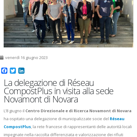
venerdì 16 giugno 2023
Facebook
Twitter
LinkedIn
La delegazione di Réseau
CompostPlus in visita alla sede
Novamont di Novara
L’8 giugno il
Centro Direzionale e di Ricerca Novamont di Novara
ha ospitato una delegazione di municipalizzate socie del
Réseau
CompostPlus
, la rete francese di rappresentanti delle autorità locali
impegnate nella raccolta differenziata e valorizzazione dei rifiuti