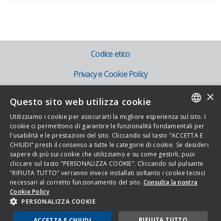
Codice etico
Privacy e Cookie Policy
×
Mog 231
Questo sito web utilizza cookie
IT
Utilizziamo i cookie per assicurarti la migliore esperienza sul sito. I
ITALIAN
cookie ci permettono di garantire le funzionalità fondamentali per
EN
l'usabilità e le prestazioni del sito. Cliccando sul tasto "ACCETTA E
ENGLISH
CHIUDI" presti il consenso a tutte le categorie di cookie. Se desideri
sapere di più sui cookie che utilizziamo e su come gestirli, puoi
cliccare sul tasto "PERSONALIZZA COOKIE". Cliccando sul pulsante
Copyright 2026 - Novamont S.p.A. - Via G. Fauser 8, 28100 Novara - Italia -
"RIFIUTA TUTTO" verranno invece installati soltanto i cookie tecnici
necessari al corretto funzionamento del sito.
Consulta la nostra
Tel. 0321.699.611
Cookie Policy
Tutti i diritti riservati - P.Iva IT01593330036 - Cod.fisc. 08526630150
PERSONALIZZA COOKIE
RIFIUTA TUTTO
ACCETTA E CHIUDI