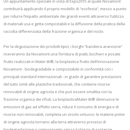
Un appuntamento speciale in vista di Expo2015 al quale Novamont
contribuirà applicando il proprio modello di “ecofesta”, messo a punto
per ridurre l’impatto ambientale dei grandi eventi attraverso l’utilizzo
di materiali usa e getta compostabili e la diffusione della pratica della
raccolta differenziata della frazione organica e del riciclo.
Per la degustazione dei prodotti tipici, i borghi “bandiera arancione”
riceveranno da Novamont una fornitura di piatti, bicchieri e posate
frutto realizzati in Mater-Bi®, la bioplastica frutto dell’innovazione
Novamont - biodegradabile e compostabile in conformità con i
principali standard internazionali - in grado di garantire prestazioni
del tutto simili alle plastiche tradizionali, che contiene risorse
rinnovabili di origine agricola e che può essere smaltita con la
frazione organica dei rifiuti. La bioplasticaMater-Bi® diminuisce le
emissioni di gas ad effetto serra, riduce il consumo di energia e di
risorse non rinnovabili, completa un circolo virtuoso: le materie prime
di origine agricola tornano alla terra attraverso processi di
biodegradazione o compostaggio senza il rilascio di sostanze