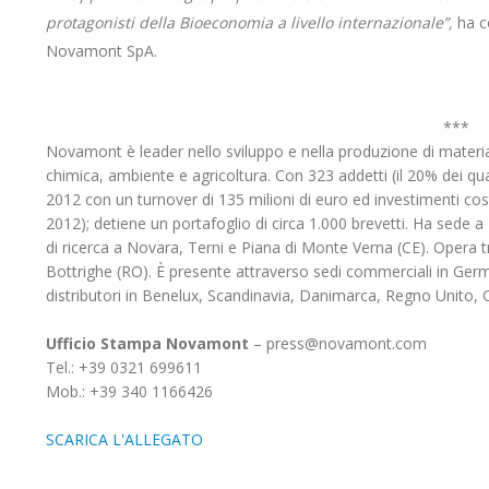
protagonisti della Bioeconomia a livello internazionale”,
ha c
Novamont SpA.
***
Novamont è leader nello sviluppo e nella produzione di material
chimica, ambiente e agricoltura. Con 323 addetti (il 20% dei qu
2012 con un turnover di 135 milioni di euro ed investimenti costa
2012); detiene un portafoglio di circa 1.000 brevetti. Ha sede a
di ricerca a Novara, Terni e Piana di Monte Verna (CE). Opera 
Bottrighe (RO). È presente attraverso sedi commerciali in Germa
distributori in Benelux, Scandinavia, Danimarca, Regno Unito,
Ufficio Stampa Novamont
– press@novamont.com
Tel.: +39 0321 699611
Mob.: +39 340 1166426
SCARICA L'ALLEGATO