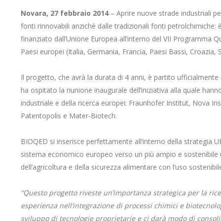
Novara, 27 febbraio 2014
– Aprire nuove strade industriali p
fonti rinnovabili anziché dalle tradizionali fonti petrolchimiche:
finanziato dall’Unione Europea all’interno del VII Programma Q
Paesi europei (Italia, Germania, Francia, Paesi Bassi, Croazia, 
Il progetto, che avrà la durata di 4 anni, è partito ufficialment
ha ospitato la riunione inaugurale dell’iniziativa alla quale han
industriale e della ricerca europei: Fraunhofer Institut, Nova Ins
Patentopolis e Mater-Biotech.
BIOQED si inserisce perfettamente all’interno della strategia U
sistema economico europeo verso un più ampio e sostenibile us
dell’agricoltura e della sicurezza alimentare con l’uso sostenibile d
“Questo progetto riveste un’importanza strategica per la ri
esperienza nell’integrazione di processi chimici e biotecnolo
sviluppo di tecnologie proprietarie e ci darà modo di consoli