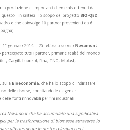
er la produzione di importanti chemicals ottenuti da
 è questo - in sintesi - lo scopo del progetto
BIO-QED
,
uadro e che coinvolge 10 partner provenienti da 6
Spagna).
e il 1° gennaio 2014. Il 25 febbraio scorso
Novamont
no partecipato tutti i partner, primarie realtà del mondo
itut, Cargill, Lubrizol, Rina, TNO, Miplast,
E sulla
Bioeconomia
, che ha lo scopo di indirizzare il
o delle risorse, conciliando le esigenze
elle fonti rinnovabili per fini industriali.
cerca Novamont che ha accumulato una significativa
gici per la trasformazione di biomasse attraverso lo
dare ulteriormente le nostre relazioni con i