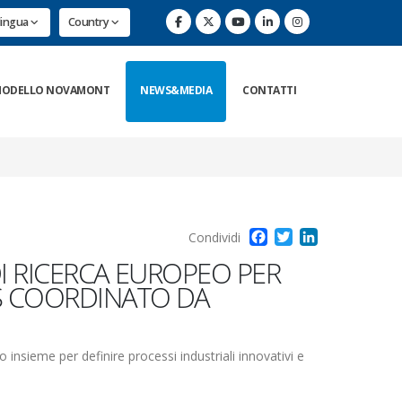
lingua
Country
ODELLO NOVAMONT
NEWS&MEDIA
CONTATTI
Facebook
Twitter
LinkedIn
Condividi
DI RICERCA EUROPEO PER
S COORDINATO DA
 insieme per definire processi industriali innovativi e
i