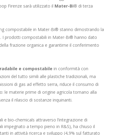
oop Firenze sarà utilizzato il
Mater-Bi®
di terza
ring compostabile in Mater-Bi® stanno dimostrando la
ivi. I prodotti compostabili in Mater-Bi® hanno dato
 della frazione organica e garantirne il conferimento
radabile e compostabile
in conformità con
zioni del tutto simili alle plastiche tradizionali, ma
missioni di gas ad effetto serra, riduce il consumo di
o: le materie prime di origine agricola tornano alla
za il rilascio di sostanze inquinanti.
i e bio-chemicals attraverso l’integrazione di
ali impegnato a tempo pieno in R&S), ha chiuso il
nti in attività ricerca e sviluppo (4,9% sul fatturato