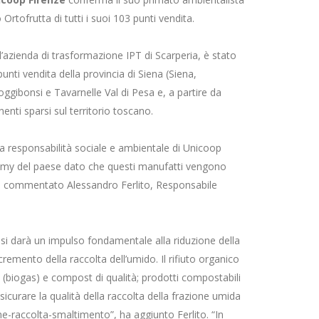
Ortofrutta di tutti i suoi 103 punti vendita.
’azienda di trasformazione IPT di Scarperia, è stato
ti vendita della provincia di Siena (Siena,
Poggibonsi e Tavarnelle Val di Pesa e, a partire da
enti sparsi sul territorio toscano.
la responsabilità sociale e ambientale di Unicoop
omy del paese dato che questi manufatti vengono
”, ha commentato Alessandro Ferlito, Responsabile
® si darà un impulso fondamentale alla riduzione della
incremento della raccolta dell’umido. Il rifiuto organico
e (biogas) e compost di qualità; prodotti compostabili
curare la qualità della raccolta della frazione umida
ne-raccolta-smaltimento”, ha aggiunto Ferlito. “In