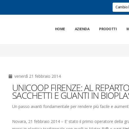
Cambio 
HOME
AZIENDA
PRODOTTI
M
venerdì 21 febbraio 2014
UNICOOP FIRENZE: AL REPART
SACCHETTI E GUANTI IN BIOPLA
Un passo avanti fondamentale per rendere più facile e aumentar
Novara, 21 febbraio 2014 – E’ stato il primo operatore della gr
merci in plastica tradizionale con quelli in Mater-Bi® e oggi
Un