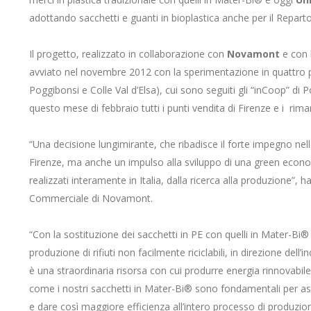
adottando sacchetti e guanti in bioplastica anche per il Reparto 
Il progetto, realizzato in collaborazione con
Novamont
e con l
avviato nel novembre 2012 con la sperimentazione in quattro pun
Poggibonsi e Colle Val d’Elsa), cui sono seguiti gli “inCoop” di 
questo mese di febbraio tutti i punti vendita di Firenze e i riman
“Una decisione lungimirante, che ribadisce il forte impegno nel
Firenze, ma anche un impulso alla sviluppo di una green econ
realizzati interamente in Italia, dalla ricerca alla produzione
Commerciale di Novamont.
“Con la sostituzione dei sacchetti in PE con quelli in Mater-Bi
produzione di rifiuti non facilmente riciclabili, in direzione dell’
è una straordinaria risorsa con cui produrre energia rinnovabil
come i nostri sacchetti in Mater-Bi® sono fondamentali per assi
e dare così maggiore efficienza all’intero processo di produzio