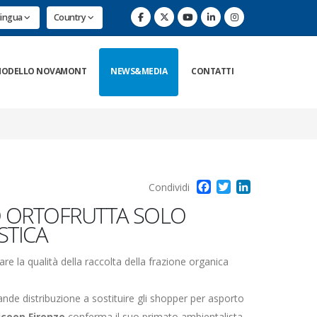
lingua
Country
ODELLO NOVAMONT
NEWS&MEDIA
CONTATTI
Facebook
Twitter
LinkedIn
Condividi
O ORTOFRUTTA SOLO
STICA
e la qualità della raccolta della frazione organica
ande distribuzione a sostituire gli shopper per asporto
icoop Firenze
conferma il suo primato ambientalista