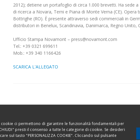
2012); detiene un portafoglio di circa 1.000 brevetti. Ha sede a
di ricerca a Novara, Terni e Piana di Monte Verna (CE). Opera 
Bottrighe (RO). È presente attraverso sedi commerciali in Germa
distributori in Benelux, Scandinavia, Danimarca, Regno Unito,
Ufficio Stampa Novamont – press@novamont.com
Tel.: +39 0321 699611
Mob.: +39 340 1166426
SCARICA L'ALLEGATO
Codice etico
Privacy 
 I cookie ci permettono di garantire le funzionalità fondamentali per
 CHIUDI" presti il consenso a tutte le categorie di cookie. Se desideri
liccare sul tasto "PERSONALIZZA COOKIE". Cliccando sul pulsante