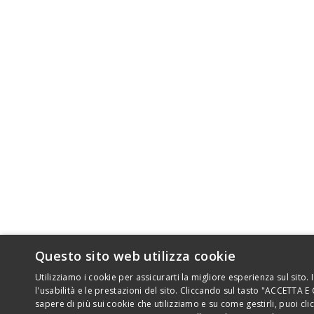
Questo sito web utilizza cookie
Utilizziamo i cookie per assicurarti la migliore esperienza sul sito.
l'usabilità e le prestazioni del sito. Cliccando sul tasto "ACCETTA E
sapere di più sui cookie che utilizziamo e su come gestirli, puoi c