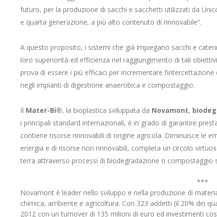
futuro, per la produzione di sacchi e sacchetti utilizzati da Unic
e quarta generazione, a più alto contenuto di rinnovabile”.
A questo proposito, i sistemi che già impiegano sacchi e cate
loro superiorità ed efficienza nel raggiungimento di tali obiett
prova di essere i più efficaci per incrementare l’intercettazione
negli impianti di digestione anaerobica e compostaggio.
Il
Mater-Bi®
, la bioplastica sviluppata da
Novamont
,
biodeg
i principali standard internazionali, è in grado di garantire presta
contiene risorse rinnovabili di origine agricola. Diminuisce le e
energia e di risorse non rinnovabili, completa un circolo virtuos
terra attraverso processi di biodegradazione o compostaggio sen
***
Novamont è leader nello sviluppo e nella produzione di material
chimica, ambiente e agricoltura. Con 323 addetti (il 20% dei qu
2012 con un turnover di 135 milioni di euro ed investimenti costa