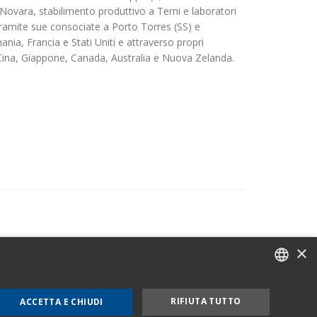
 Novara, stabilimento produttivo a Terni e laboratori
tramite sue consociate a Porto Torres (SS) e
nia, Francia e Stati Uniti e attraverso propri
 Cina, Giappone, Canada, Australia e Nuova Zelanda.
×
e Cookie Policy
Mog 231
ITALIAN
RIFIUTA TUTTO
ACCETTA E CHIUDI