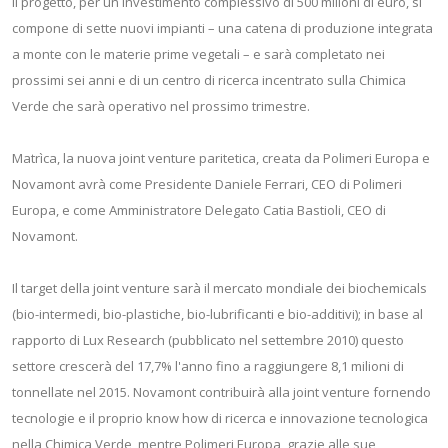
Il progetto, per un investimento complessivo di 500 milioni di euro, si
compone di sette nuovi impianti – una catena di produzione integrata
a monte con le materie prime vegetali – e sarà completato nei
prossimi sei anni e di un centro di ricerca incentrato sulla Chimica
Verde che sarà operativo nel prossimo trimestre.
Matrìca, la nuova joint venture paritetica, creata da Polimeri Europa e
Novamont avrà come Presidente Daniele Ferrari, CEO di Polimeri
Europa, e come Amministratore Delegato Catia Bastioli, CEO di
Novamont.
Il target della joint venture sarà il mercato mondiale dei biochemicals
(bio-intermedi, bio-plastiche, bio-lubrificanti e bio-additivi); in base al
rapporto di Lux Research (pubblicato nel settembre 2010) questo
settore crescerà del 17,7% l'anno fino a raggiungere 8,1 milioni di
tonnellate nel 2015. Novamont contribuirà alla joint venture fornendo
tecnologie e il proprio know how di ricerca e innovazione tecnologica
nella Chimica Verde, mentre Polimeri Europa, grazie alle sue