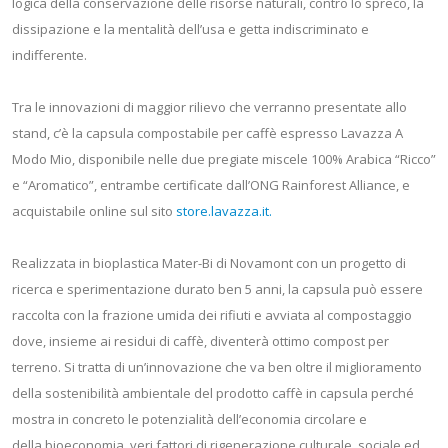
logica della conservazione delle risorse naturali, contro lo spreco, la
dissipazione e la mentalità dell’usa e getta indiscriminato e
indifferente.
Tra le innovazioni di maggior rilievo che verranno presentate allo
stand, c’è la capsula compostabile per caffè espresso Lavazza A
Modo Mio, disponibile nelle due pregiate miscele 100% Arabica “Ricco”
e “Aromatico”, entrambe certificate dall’ONG Rainforest Alliance, e
acquistabile online sul sito
store.lavazza.it.
Realizzata in bioplastica Mater-Bi di Novamont con un progetto di
ricerca e sperimentazione durato ben 5 anni, la capsula può essere
raccolta con la frazione umida dei rifiuti e avviata al compostaggio
dove, insieme ai residui di caffè, diventerà ottimo compost per
terreno. Si tratta di un’innovazione che va ben oltre il miglioramento
della sostenibilità ambientale del prodotto caffè in capsula perché
mostra in concreto le potenzialità dell’economia circolare e
della bioeconomia, veri fattori di rigenerazione culturale, sociale ed