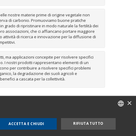
lle nostre materie prime di origine vegetale non
 riserva di carbonio. Promuoviamo buone pratiche
 grado di ripristinare in modo naturale la fertilità dei
e loro associazioni, che ci affiancano portare maggiore
attività di ricerca e innovazione per la diffusione di
petitivi.
ti, ma applicazioni concepite per risolvere specifici
o. I nostri prodotti rappresentano elementi di un
ono per contribuire a risolvere specifici problemi
ganico, la degradazione dei suoli agricoli e
nefici a cascata per la collettività.
×
e Cookie Policy
Mog 231
ITALIAN
RIFIUTA TUTTO
ACCETTA E CHIUDI
ENGLISH