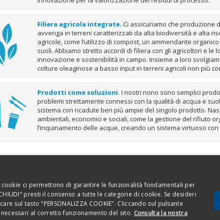
Filiera agricola integrate.
Ci assicuriamo che produzione de
avvenga in terreni caratterizzati da alta biodiversità e alta
agricole, come l’utilizzo di compost, un ammendante organico in
suoli. Abbiamo stretto accordi di filiera con gli agricoltori e l
innovazione e sostenibilità in campo. Insieme a loro svolgiamo 
colture oleaginose a basso input in terreni agricoli non più com
Prodotti come soluzioni.
I nostri nono sono semplici prodot
problemi strettamente connessi con la qualità di acqua e suol
sistema con ricadute ben più ampie del singolo prodotto. Nasc
ambientali, economici e sociali, come la gestione del rifiuto or
l’inquinamento delle acque, creando un sistema virtuoso con be
Codice etico
Privacy 
 I cookie ci permettono di garantire le funzionalità fondamentali per
 CHIUDI" presti il consenso a tutte le categorie di cookie. Se desideri
liccare sul tasto "PERSONALIZZA COOKIE". Cliccando sul pulsante
ara - Italia - Tel. 0321.699.611
i necessari al corretto funzionamento del sito.
Consulta la nostra