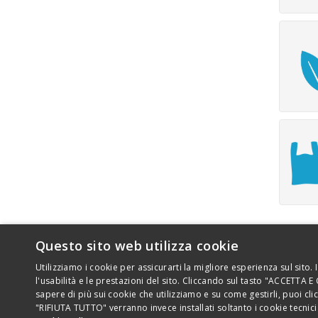
Questo sito web utilizza cookie
Utilizziamo i cookie per assicurarti la migliore esperienza sul sito.
l'usabilità e le prestazioni del sito. Cliccando sul tasto "ACCETTA E
sapere di più sui cookie che utilizziamo e su come gestirli, puoi c
Copyright 2026 - Novamont S.p.A. - Via G. Fauser 8, 28100 Nov
"RIFIUTA TUTTO" verranno invece installati soltanto i cookie tecnic