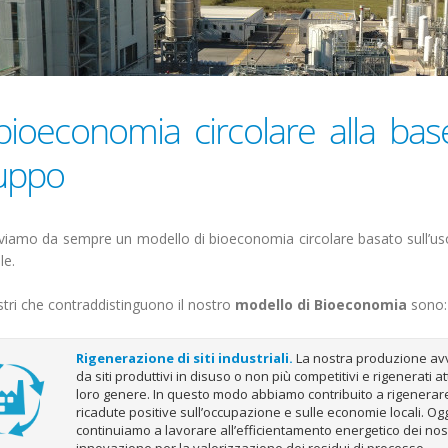
bioeconomia circolare alla bas
luppo
amo da sempre un modello di bioeconomia circolare basato sull’uso ef
ale.
lastri che contraddistinguono il nostro
modello di Bioeconomia
sono:
Rigenerazione di siti industriali.
La nostra produzione avvi
da siti produttivi in disuso o non più competitivi e rigenerati 
loro genere. In questo modo abbiamo contribuito a rigenerare 
ricadute positive sull’occupazione e sulle economie locali. Oggi
continuiamo a lavorare all’efficientamento energetico dei nostr
innovazione per la valorizzazione dei residui di processo.