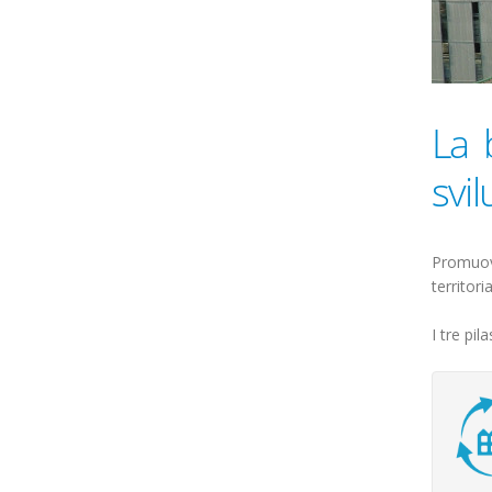
La 
svi
Promuovi
territori
I tre pi